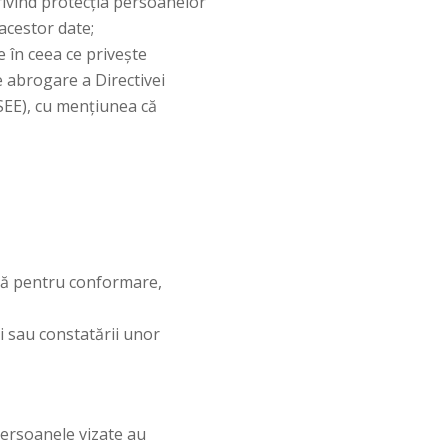
rivind protecția persoanelor
 acestor date;
 în ceea ce privește
de abrogare a Directivei
SEE), cu mențiunea că
ară pentru conformare,
ii sau constatării unor
 persoanele vizate au