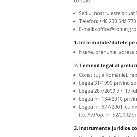
contact:
Sediul nostru este situat 
Telefon: +40 230 546 770
E-mail: coffice@rometgro
1. Informațiile/datele pe 
Nume, prenume, adresa de
2. Temeiul legal al prelu
Constituția României, repu
Legea 31/1990 privind soci
Legea 287/2009 din 17 iuli
Legea nr. 134/2010 privin
Legea nr. 677/2001, cu mo
(ex.:Av.Pop. nr. 52/2002 s
3. Instrumente juridice 