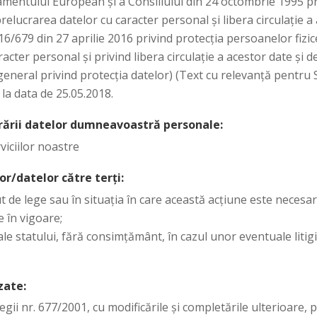
amentului European și a Consiliului din 24 octombrie 1995 p
prelucrarea datelor cu caracter personal și libera circulație a
79 din 27 aprilie 2016 privind protecția persoanelor fizice
acter personal și privind libera circulaţie a acestor date și 
neral privind protecția datelor) (Text cu relevanţă pentru 
 la data de 25.05.2018.
crării datelor dumneavoastră personale:
iciilor noastre
or/datelor către terți:
ut de lege sau în situația în care această acțiune este neces
e în vigoare;
e ale statului, fără consimțământ, în cazul unor eventuale litig
zate:
gii nr. 677/2001, cu modificările și completările ulterioare,