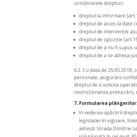
următoarele drepturi:
dreptul la informare (art.
dreptul de acces la date c
dreptul de intervenţie asu
dreptul de opoziţie (art.15
dreptul de a nu fi supus un
dreptul de a se adresa justi
6.2. Cu data de 25.05.2018, 
personale, asigurării confi
dreptul de a solicita operat
restricționarea prelucrării,
7. Formularea plângerilor
în vederea apărării drept
legislației în vigoare, î
adresă: Strada Dimitrie Le
soluționată în cel mult 30 