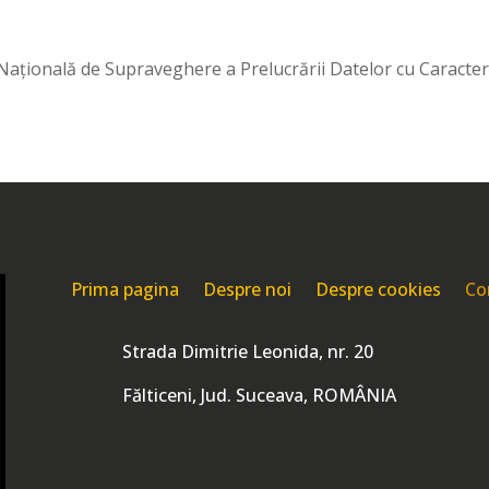
Naţională de Supraveghere a Prelucrării Datelor cu Caracter
Prima pagina
Despre noi
Despre cookies
Co

Strada Dimitrie Leonida, nr. 20
Fălticeni, Jud. Suceava, ROMÂNIA