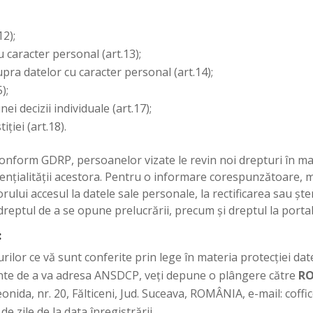
12);
u caracter personal (art.13);
pra datelor cu caracter personal (art.14);
);
ei decizii individuale (art.17);
ţiei (art.18).
conform GDRP, persoanelor vizate le revin noi drepturi în mat
dențialității acestora. Pentru o informare corespunzătoare,
orului accesul la datele sale personale, la rectificarea sau ș
 dreptul de a se opune prelucrării, precum și dreptul la portab
:
urilor ce vă sunt conferite prin lege în materia protecției d
nainte de a va adresa ANSDCP, veți depune o plângere către
RO
onida, nr. 20, Fălticeni, Jud. Suceava, ROMÂNIA, e-mail: coff
de zile de la data înregistrării.