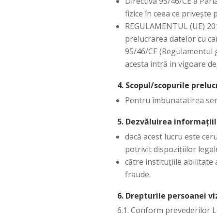
Directiva 95/46/CE a Parl
fizice în ceea ce privește 
REGULAMENTUL (UE) 2016/6
prelucrarea datelor cu car
95/46/CE (Regulamentul ge
acesta intră in vigoare de
4. Scopul/scopurile prelu
Pentru îmbunatatirea serv
5. Dezvăluirea informațiil
dacă acest lucru este cer
potrivit dispoziţiilor legal
către instituțiile abilitat
fraude.
6. Drepturile persoanei vi
6.1. Conform prevederilor Le