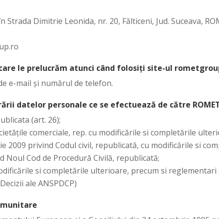
în Strada Dimitrie Leonida, nr. 20, Fălticeni, Jud. Suceava, R
up.ro
care le prelucrăm atunci când folosiți site-ul rometgrou
 e-mail și numărul de telefon.
crării datelor personale ce se efectuează de către ROMET
blicata (art. 26);
etățile comerciale, rep. cu modificările si completările ulteri
e 2009 privind Codul civil, republicată, cu modificările si com
d Noul Cod de Procedură Civilă, republicată;
dificările si completările ulterioare, precum si reglementar
i Decizii ale ANSPDCP)
comunitare