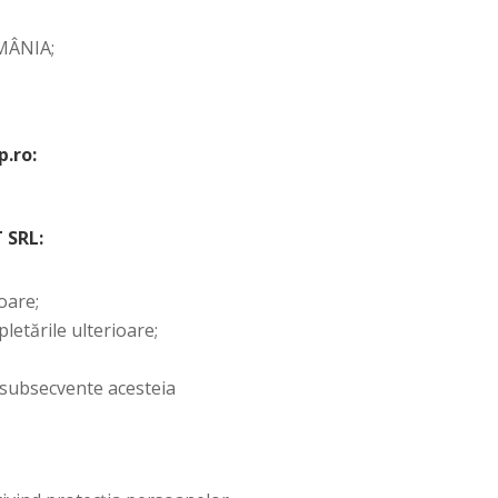
OMÂNIA;
p.ro:
 SRL:
oare;
pletările ulterioare;
i subsecvente acesteia