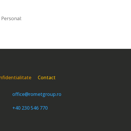
 Personal:
nfidentialitate
Contact

office@rometgroup.ro

+40 230 546 770