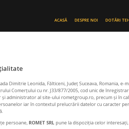
ACASĂ
DESPRE NOI
DOTĂRI TE
țialitate
trada Dimitrie Leonida, Fălticeni, Județ Suceava, Romania, e-
strului Comerţului cu nr. J33/877/2005, cod unic de înregistr
r și administrator al site-ului rometgroup.ro, precum și în ca
persoanelor iar în contextul prelucrării datelor cu caracter pe
ă.
erțe persoane,
ROMET SRL
pune la dispoziția celor interesați