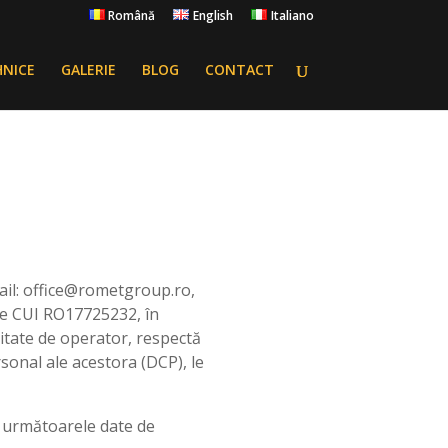
Română
English
Italiano
HNICE
GALERIE
BLOG
CONTACT
mail: office@rometgroup.ro,
are CUI RO17725232, în
litate de operator, respectă
rsonal ale acestora (DCP), le
, următoarele date de