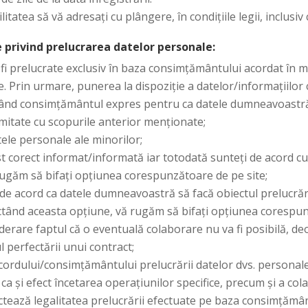
itatea să vă adresați cu plângere, în condițiile legii, inclusi
e privind prelucrarea datelor personale:
 fi prelucrate exclusiv în baza consimțământului acordat în 
 Prin urmare, punerea la dispoziție a datelor/informațiilor ce
ând consimțământul expres pentru ca datele dumneavoastră 
itate cu scopurile anterior menţionate;
tele personale ale minorilor;
st corect informat/informată iar totodată sunteți de acord cu
rugăm să bifați opțiunea corespunzătoare de pe site;
 de acord ca datele dumneavoastră să facă obiectul prelucrări
ectând aceasta opțiune, vă rugăm să bifați opțiunea corespun
iderare faptul că o eventuală colaborare nu va fi posibilă, d
l perfectării unui contract;
cordului/consimțământului prelucrării datelor dvs. personale
ca și efect încetarea operațiunilor specifice, precum și a col
tează legalitatea prelucrării efectuate pe baza consimțămân