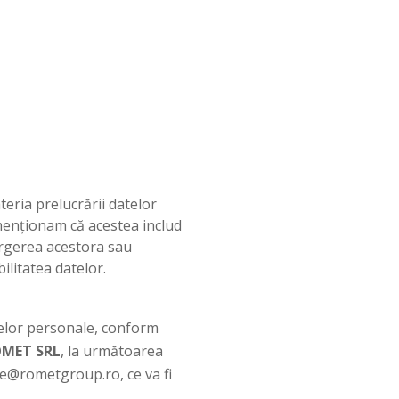
eria prelucrării datelor
 menționam că acestea includ
tergerea acestora sau
ilitatea datelor.
atelor personale, conform
MET SRL
, la următoarea
ice@rometgroup.ro, ce va fi