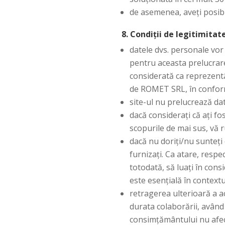
de asemenea, aveți posibil
8. Condiţii de legitimitat
datele dvs. personale vor
pentru aceasta prelucrare.
considerată ca reprezent
de ROMET SRL, în conform
site-ul nu prelucrează da
dacă considerați că ați fo
scopurile de mai sus, vă 
dacă nu doriţi/nu sunteți
furnizați. Ca atare, resp
totodată, să luați în cons
este esențială în contextu
retragerea ulterioară a a
durata colaborării, având 
consimțământului nu afec