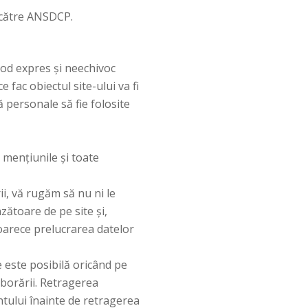
v către ANSDCP.
mod expres şi neechivoc
 fac obiectul site-ului va fi
personale să fie folosite
 mențiunile și toate
i, vă rugăm să nu ni le
zătoare de pe site și,
eoarece prelucrarea datelor
 este posibilă oricând pe
aborării. Retragerea
tului înainte de retragerea