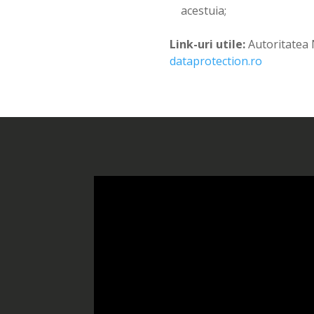
acestuia;
Link-uri utile:
Autoritatea 
dataprotection.ro