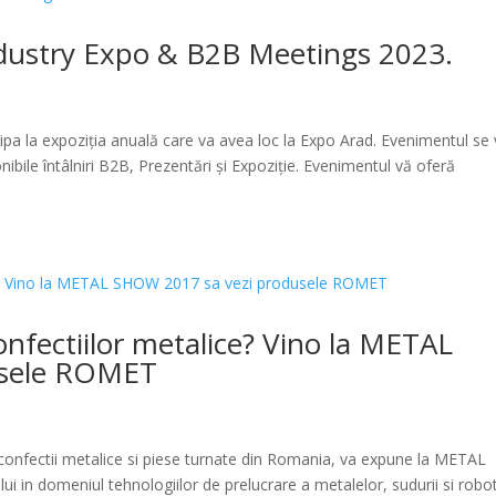
ndustry Expo & B2B Meetings 2023.
a la expoziția anuală care va avea loc la Expo Arad. Evenimentul se
onibile întâlniri B2B, Prezentări și Expoziție. Evenimentul vă oferă
onfectiilor metalice? Vino la METAL
usele ROMET
confectii metalice si piese turnate din Romania, va expune la METAL
in domeniul tehnologiilor de prelucrare a metalelor, sudurii si roboti