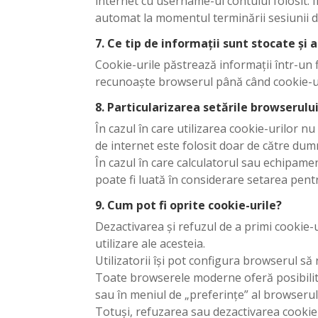
internet cu username-ul contului folosit. 
automat la momentul terminării sesiunii d
7. Ce tip de informații sunt stocate și 
Cookie-urile păstrează informații într-un 
recunoaște browserul până când cookie-ur
8. Particularizarea setările browserului
În cazul în care utilizarea cookie-urilor 
de internet este folosit doar de către dum
În cazul în care calculatorul sau echipame
poate fi luată în considerare setarea pent
9. Cum pot fi oprite cookie-urile?
Dezactivarea și refuzul de a primi cookie-ur
utilizare ale acesteia.
Utilizatorii își pot configura browserul să
Toate browserele moderne oferă posibilitat
sau în meniul de „preferințe” al browserul
Totuși, refuzarea sau dezactivarea cookie-