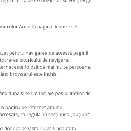
registrat”, aceste cookie-uri se vor șterge
wserului. Această pagină de internet
tilizat pentru navigarea pe această pagină
ocrarea istoricului de navigare.
nternet este folosit de mai multe persoane,
când browserul este închis.
ând după sine limitări ale posibilităților de
la o pagină de internet anume.
accesate, ca regulă, în secțiunea „opțiuni”
ci doar ca aceasta nu va fi adaptată