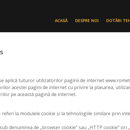
ACASĂ
DESPRE NOI
DOTĂRI TE
es
 se aplică tuturor utilizatorilor paginii de internet www.rome
ilor acestei pagini de internet cu privire la plasarea, utiliz
rilor pe această pagină de internet.
eferi la modulele cookie și la tehnologiile similare prin inte
sub denumirea de „browser cookie” sau „HTTP cookie” ori „co