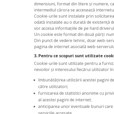
dimensiuni, format din litere și numere, c
intermediul cărora se accesează internetul
Cookie-urile sunt instalate prin solicitar
odată instalate au o durată de existență 
vor accesa informațiile de pe hard driverul
Un cookie este format din două părți: nume
Din punct de vedere tehnic, doar web-serve
pagina de internet asociată web-serverulu
3. Pentru ce scopuri sunt utilizate cook
Cookie-urile sunt utilizate pentru a furniz
nevoilor și interesului fiecărui utilizator 
îmbunătățirea utilizării acestei pagini de 
către utilizatori;
furnizarea de statistici anonime cu priv
al acestei pagini de internet;
anticiparea unor eventuale bunuri care vor
serviciile accesate.