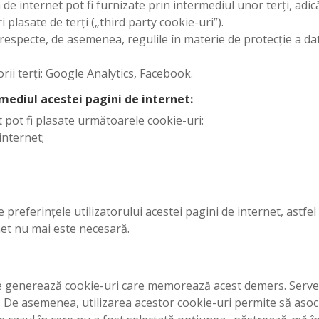
de internet pot fi furnizate prin intermediul unor terți, adi
plasate de terți („third party cookie-uri”).
 respecte, de asemenea, regulile în materie de protecție a dat
rii terți: Google Analytics, Facebook.
rmediul acestei pagini de internet:
et pot fi plasate următoarele cookie-uri:
internet;
preferințele utilizatorului acestei pagini de internet, astfel
rnet nu mai este necesară.
 se generează cookie-uri care memorează acest demers. Server
at. De asemenea, utilizarea acestor cookie-uri permite să as