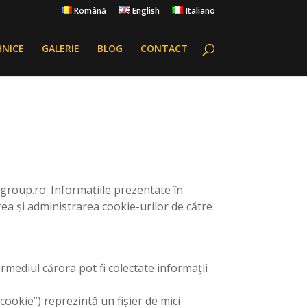
Română
English
Italiano
HNICE
GALERIE
BLOG
CONTACT
tgroup.ro. Informațiile prezentate în
area și administrarea cookie-urilor de către
rmediul cărora pot fi colectate informații
okie”) reprezintă un fișier de mici