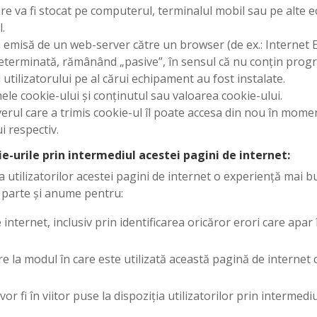
are va fi stocat pe computerul, terminalul mobil sau pe alte 
.
ea emisă de un web-server către un browser (de ex.: Internet 
determinată, rămânând „pasive”, în sensul că nu conțin prog
 utilizatorului pe al cărui echipament au fost instalate.
le cookie-ului și conținutul sau valoarea cookie-ului.
rul care a trimis cookie-ul îl poate accesa din nou în moment
i respectiv.
ie-urile prin intermediul acestei pagini de internet:
a utilizatorilor acestei pagini de internet o experiență mai b
în parte și anume pentru:
internet, inclusiv prin identificarea oricăror erori care apar în
ire la modul în care este utilizată această pagină de internet
 fi în viitor puse la dispoziția utilizatorilor prin intermediu