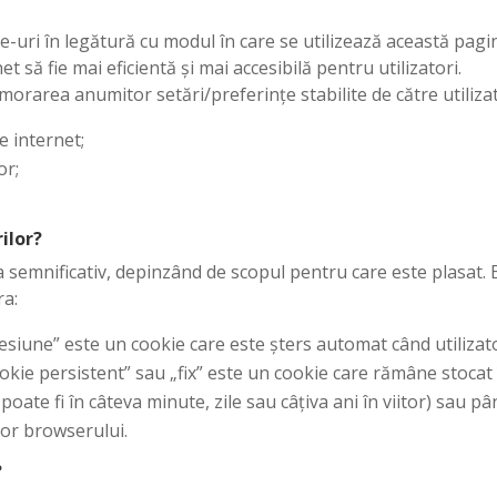
e-uri în legătură cu modul în care se utilizează această pa
 să fie mai eficientă și mai accesibilă pentru utilizatori.
morarea anumitor setări/preferințe stabilite de către utilizat
e internet;
or;
ilor?
a semnificativ, depinzând de scopul pentru care este plasat. 
ra:
siune” este un cookie care este șters automat când utilizato
okie persistent” sau „fix” este un cookie care rămâne stocat 
oate fi în câteva minute, zile sau câțiva ani în viitor) sau pâ
lor browserului.
?