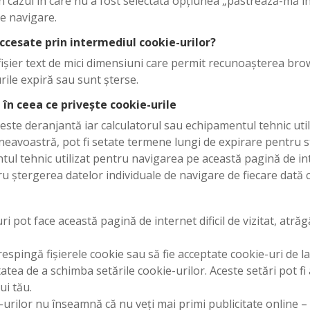
În cazul în care nu a fost selectată opțiunea „păstrează-mă în
e navigare.
accesate prin intermediul cookie-urilor?
fișier text de mici dimensiuni care permit recunoașterea bro
ile expiră sau sunt șterse.
 în ceea ce privește cookie-urile
nu este deranjantă iar calculatorul sau echipamentul tehnic u
neavoastră, pot fi setate termene lungi de expirare pentru st
ntul tehnic utilizat pentru navigarea pe această pagină de i
ru ștergerea datelor individuale de navigare de fiecare dată 
i pot face această pagină de internet dificil de vizitat, atrăg
 respingă fișierele cookie sau să fie acceptate cookie-uri de 
ea de a schimba setările cookie-urilor. Aceste setări pot fi 
ui tău.
urilor nu înseamnă că nu veți mai primi publicitate online – 