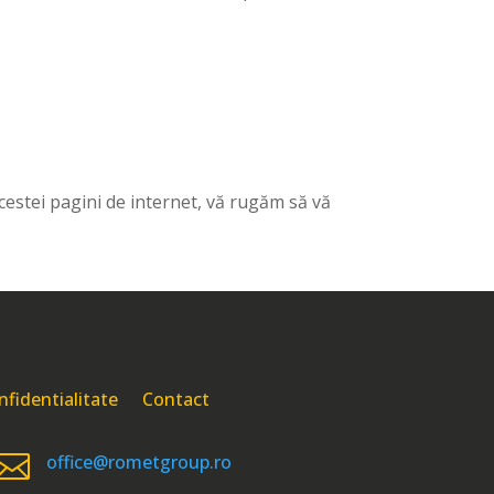
acestei pagini de internet, vă rugăm să vă
nfidentialitate
Contact

office@rometgroup.ro