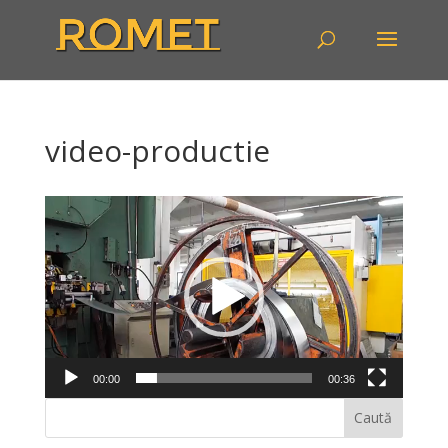
video-productie
Player
video
00:00
00:36