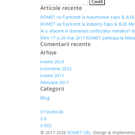
Caută
Articole recente
după:
ROMET va fi prezent la Automotive Expo & B2B
ROMET va fi prezent la Industry Expo & B2B Me
Ai o afacere in domeniul confectiilor metalic
Între 17 şi 20 mai 2017 ROMET participa la Met
Comentarii recente
Arhive
martie 2024
octombrie 2023
martie 2017
februarie 2017
Categorii
Blog
Facebook
X
RSS
© 2017-2026
ROMET SRL
. Design & Implement