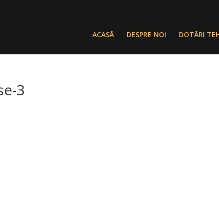
ACASĂ
DESPRE NOI
DOTĂRI TE
se-3