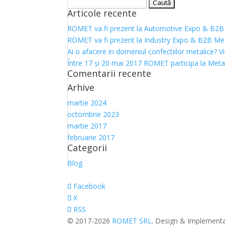
Caută
Articole recente
după:
ROMET va fi prezent la Automotive Expo & B2B
ROMET va fi prezent la Industry Expo & B2B Me
Ai o afacere in domeniul confectiilor metalic
Între 17 şi 20 mai 2017 ROMET participa la Met
Comentarii recente
Arhive
martie 2024
octombrie 2023
martie 2017
februarie 2017
Categorii
Blog
Facebook
X
RSS
© 2017-2026
ROMET SRL
. Design & Implement