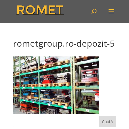
rometgroup.ro-depozit-5