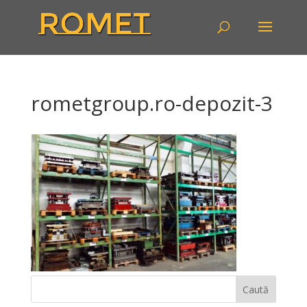
rometgroup.ro-depozit-3